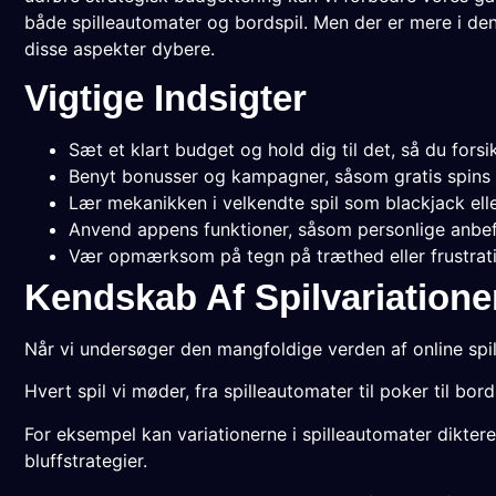
både spilleautomater og bordspil. Men der er mere i denn
disse aspekter dybere.
Vigtige Indsigter
Sæt et klart budget og hold dig til det, så du fors
Benyt bonusser og kampagner, såsom gratis spins og 
Lær mekanikken i velkendte spil som blackjack elle
Anvend appens funktioner, såsom personlige anbefal
Vær opmærksom på tegn på træthed eller frustratio
Kendskab Af Spilvariatione
Når vi undersøger den mangfoldige verden af online spil, 
Hvert spil vi møder, fra spilleautomater til poker til bo
For eksempel kan variationerne i spilleautomater dikter
bluffstrategier.