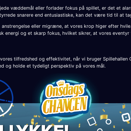
de væddemål eller forlader fokus på spillet, er det et alar
tyrrede snarere end entusiastiske, kan det være tid til at t
nstrengelse eller migræne, at vores krop higer efter hvile.
k energi og et skarp fokus, hvilket sikrer, at vores eventyr 
 vores tilfredshed og effektivitet, når vi bruger Spillehall
ed og holde et tydeligt perspektiv på vores mål.