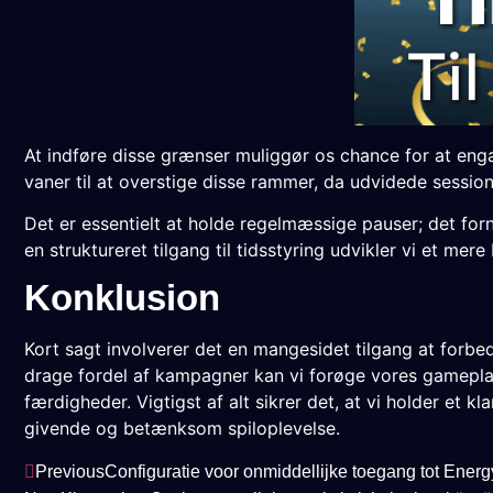
At indføre disse grænser muliggør os chance for at engag
vaner til at overstige disse rammer, da udvidede session
Det er essentielt at holde regelmæssige pauser; det for
en struktureret tilgang til tidsstyring udvikler vi et mer
Konklusion
Kort sagt involverer det en mangesidet tilgang at forbe
drage fordel af kampagner kan vi forøge vores gameplay.
færdigheder. Vigtigst af alt sikrer det, at vi holder et k
givende og betænksom spiloplevelse.
Previous
Configuratie voor onmiddellijke toegang tot Ener