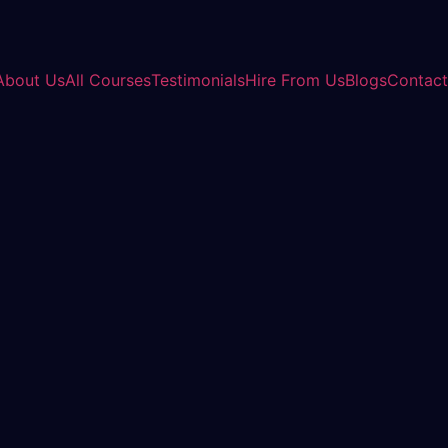
About Us
All Courses
Testimonials
Hire From Us
Blogs
Contact