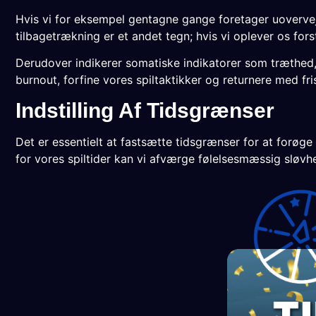
Hvis vi for eksempel gentagne gange foretager uoverveje
tilbagetrækning er et andet tegn; hvis vi oplever os fors
Derudover indikerer somatiske indikatorer som træthed, a
burnout, forfine vores spiltaktikker og returnere med fris
Indstilling Af Tidsgrænser
Det er essentielt at fastsætte tidsgrænser for at forøge
for vores spiltider kan vi afværge følelsesmæssig sløvh