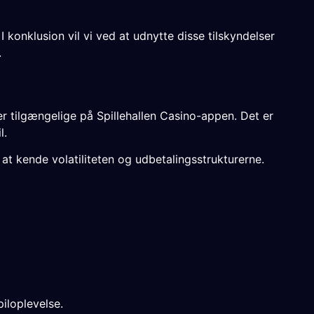
 konklusion vil vi ved at udnytte disse tilskyndelser
.
er tilgængelige på Spillehallen Casino-appen. Det er
l.
 at kende volatiliteten og udbetalingsstrukturerne.
piloplevelse.