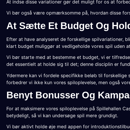
At indse disse variationer gør det muligt for os at for
Vi bør også være opmærksomme på, hvordan disse forske
At Sætte Et Budget Og Hold
Efter at have analyseret de forskellige spilvariationer, b
klart budget muliggør at vedligeholde vores spil uden a
Vi bør starte med at bestemme et budget, vi er tilfreds
det essentielt at holde sig til det; denne disciplin er fun
Ydermere kan vi fordele specifikke beløb til forskellige
forbedrer vi ikke kun vores spiloplevelse, men også vore
Benyt Bonusser Og Kampa
For at maksimere vores spiloplevelse på Spillehallen Ca
betydeligt, så vi kan undersøge spil mere grundigt.
Vi bør aktivt holde øje med appen for introduktionstilbu