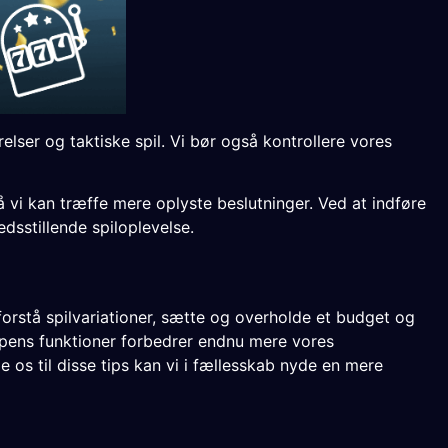
elser og taktiske spil. Vi bør også kontrollere vores
 vi kan træffe mere oplyste beslutninger. Ved at indføre
edsstillende spiloplevelse.
forstå spilvariationer, sætte og overholde et budget og
appens funktioner forbedrer endnu mere vores
lde os til disse tips kan vi i fællesskab nyde en mere