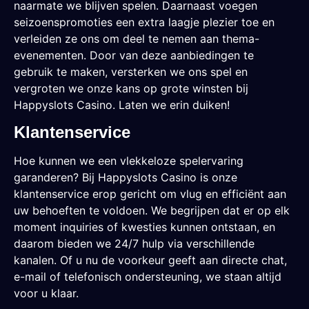
naarmate we blijven spelen. Daarnaast voegen
seizoenspromoties een extra laagje plezier toe en
verleiden ze ons om deel te nemen aan thema-
evenementen. Door van deze aanbiedingen te
gebruik te maken, versterken we ons spel en
vergroten we onze kans op grote winsten bij
Happyslots Casino. Laten we erin duiken!
Klantenservice
Hoe kunnen we een vlekkeloze spelervaring
garanderen? Bij Happyslots Casino is onze
klantenservice erop gericht om vlug en efficiënt aan
uw behoeften te voldoen. We begrijpen dat er op elk
moment inquiries of kwesties kunnen ontstaan, en
daarom bieden we 24/7 hulp via verschillende
kanalen. Of u nu de voorkeur geeft aan directe chat,
e-mail of telefonisch ondersteuning, we staan altijd
voor u klaar.