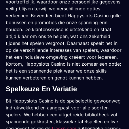
voortreffelijk, waardoor onze persoonlijke gegevens
veilig blijven terwijl we verschillende opties
verkennen. Bovendien biedt Happyslots Casino gulle
bonussen en promoties die onze spanning erin
houden. De klantenservice is uitstekend en staat
altijd klaar om ons te helpen, wat ons zekerheid
tijdens het spelen vergroot. Daarnaast speelt het in
op de verschillende interesses van spelers, waardoor
het een inclusieve omgeving creëert voor iedereen.
Kortom, Happyslots Casino is niet zomaar een optie;
het is een spannende plek waar we onze skills
kunnen verbeteren en genot kunnen hebben.
Spelkeuze En Variatie
Bij Happyslots Casino is de spelselectie gewoonweg
indrukwekkend en aangepast voor alle soorten
spelers. We hebben een uitgebreide bibliotheek vol
spannende gokkasten, klassieke tafelspellen en live
casino-opties die de
tracxn.com
authentieke casino-