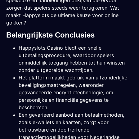
spelkeuze en aanbiedingen bekijken die ervoor
zorgen dat spelers steeds weer terugkeren. Wat
maakt Happyslots de ultieme keuze voor online
gokken?
Belangrijkste Conclusies
Happyslots Casino biedt een snelle
uitbetalingsprocedure, waardoor spelers
onmiddellijk toegang hebben tot hun winsten
zonder uitgebreide wachttijden.
Het platform maakt gebruik van uitzonderlijke
beveiligingsmaatregelen, waaronder
geavanceerde encryptietechnologie, om
persoonlijke en financiële gegevens te
beschermen.
Een gevarieerd aanbod aan betaalmethoden,
zoals e-wallets en kaarten, zorgt voor
betrouwbare en doeltreffende
transactiemogelijkheden voor Nederlandse