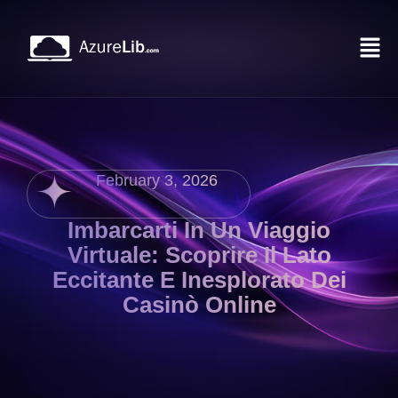
February 3, 2026
Imbarcarti In Un Viaggio
Virtuale: Scoprire Il Lato
Eccitante E Inesplorato Dei
Casinò Online