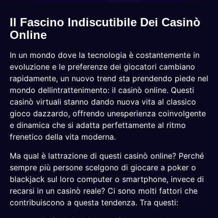
Il Fascino Indiscutibile Dei Casinò
Online
In un mondo dove la tecnologia è costantemente in
evoluzione e le preferenze dei giocatori cambiano
rapidamente, un nuovo trend sta prendendo piede nel
mondo dellintrattenimento: il casinò online. Questi
casinò virtuali stanno dando nuova vita al classico
gioco dazzardo, offrendo unesperienza coinvolgente
e dinamica che si adatta perfettamente al ritmo
frenetico della vita moderna.
Ma qual è lattrazione di questi casinò online? Perché
sempre più persone scelgono di giocare a poker o
blackjack sul loro computer o smartphone, invece di
recarsi in un casinò reale? Ci sono molti fattori che
contribuiscono a questa tendenza. Tra questi: