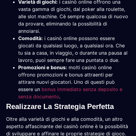
Varietà di giochi:
i casinò online offrono una
vasta gamma di giochi, dal poker alla roulette,
alle slot machine. Cè sempre qualcosa di nuovo
da provare, eliminando la possibilità di
annoiarsi.
Comodità:
i casinò online possono essere
giocati da qualsiasi luogo, a qualsiasi ora. Che
tu sia a casa, in viaggio, o durante una pausa al
lavoro, puoi sempre fare una puntata o due.
Promozioni e bonus:
molti casinò online
offrono promozioni e bonus attraenti per
attirare nuovi giocatori. Uno di questi può
essere un
bonus immediato senza deposito e
senza documento
.
Realizzare La Strategia Perfetta
Oltre alla varietà di giochi e alla comodità, un altro
aspetto affascinante dei casinò online è la possibilità
di sviluppare e affinare le proprie strategie di gioco.