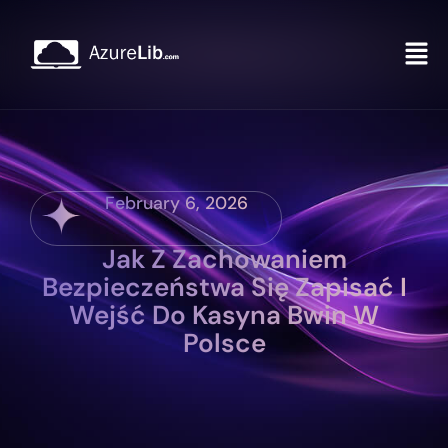
February 6, 2026
Jak Z Zachowaniem
Bezpieczeństwa Się Zapisać I
Wejść Do Kasyna Bwin W
Polsce