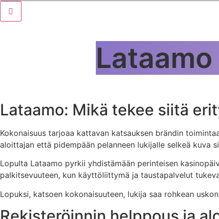
Lataamo 2
Lataamo: Mikä tekee siitä erit
Kokonaisuus tarjoaa kattavan katsauksen brändin toiminta
aloittajan että pidempään pelanneen lukijalle selkeä kuva 
Lopulta Lataamo pyrkii yhdistämään perinteisen kasinopäiväl
palkitsevuuteen, kun käyttöliittymä ja taustapalvelut tuke
Lopuksi, katsoen kokonaisuuteen, lukija saa rohkean uskon s
Rekisteröinnin helppous ja al