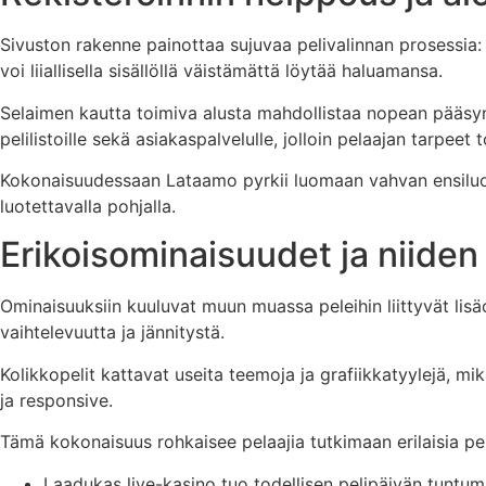
Sivuston rakenne painottaa sujuvaa pelivalinnan prosessia:
voi liiallisella sisällöllä väistämättä löytää haluamansa.
Selaimen kautta toimiva alusta mahdollistaa nopean pääsyn p
pelilistoille sekä asiakaspalvelulle, jolloin pelaajan tarpee
Kokonaisuudessaan Lataamo pyrkii luomaan vahvan ensiluok
luotettavalla pohjalla.
Erikoisominaisuudet ja niiden
Ominaisuuksiin kuuluvat muun muassa peleihin liittyvät lisä
vaihtelevuutta ja jännitystä.
Kolikkopelit kattavat useita teemoja ja grafiikkatyylejä, 
ja responsive.
Tämä kokonaisuus rohkaisee pelaajia tutkimaan erilaisia pe
Laadukas live-kasino tuo todellisen pelipäivän tuntu