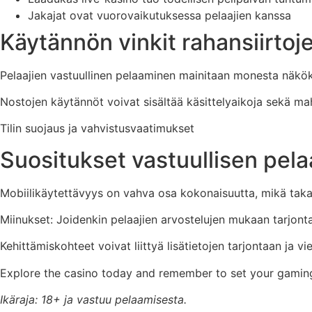
Jakajat ovat vuorovaikutuksessa pelaajien kanssa
Käytännön vinkit rahansiirtoje
Pelaajien vastuullinen pelaaminen mainitaan monesta näköku
Nostojen käytännöt voivat sisältää käsittelyaikoja sekä mah
Tilin suojaus ja vahvistusvaatimukset
Suositukset vastuullisen pel
Mobiilikäytettävyys on vahva osa kokonaisuutta, mikä tak
Miinukset: Joidenkin pelaajien arvostelujen mukaan tarjonta e
Kehittämiskohteet voivat liittyä lisätietojen tarjontaan ja vie
Explore the casino today and remember to set your gaming 
Ikäraja: 18+ ja vastuu pelaamisesta.