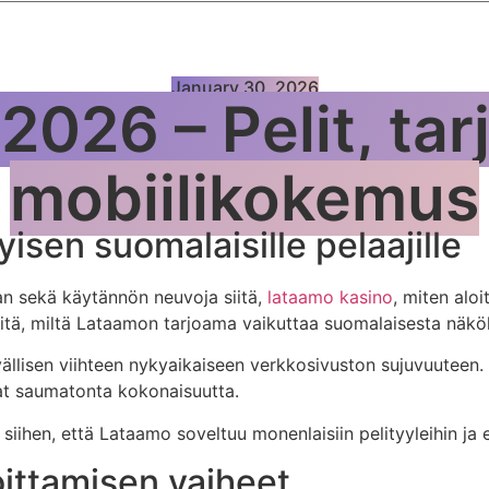
January 30, 2026
026 – Pelit, tar
mobiilikokemus
yisen suomalaisille pelaajille
an sekä käytännön neuvoja siitä,
lataamo kasino
, miten alo
siitä, miltä Lataamon tarjoama vaikuttaa suomalaisesta näk
lisen viihteen nykyaikaiseen verkkosivuston sujuvuuteen. Tä
vat saumatonta kokonaisuutta.
iihen, että Lataamo soveltuu monenlaisiin pelityyleihin ja 
oittamisen vaiheet