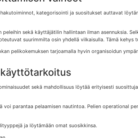
 hakutoiminnot, kategorisointi ja suositukset auttavat löyt
eleihin sekä käyttäjätilin hallintaan ilman asennuksia. Sel
t toteutuvat suurimmilta osin yhdellä vilkaisulla. Tämä kehys
an pelikokemuksen tarjoamalla hyvin organisoidun ympärist
 käyttötarkoitus
ominaisuudet sekä mahdollisuus löytää erityisesti suosittuja
mikä voi parantaa pelaamisen nautintoa. Pelien operational 
lityyppejä ja löytämään omat suosikkinsa.
man