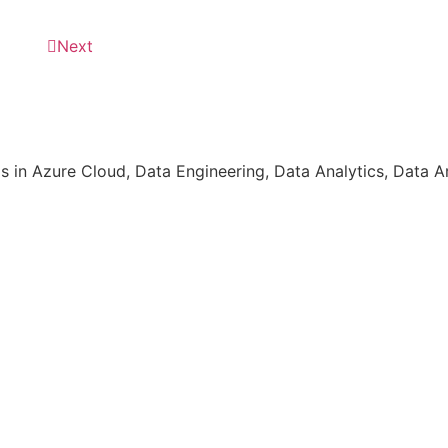
incasino Abenteuer beginnt jetzt!
Next
guridad
in Azure Cloud, Data Engineering, Data Analytics, Data Ar