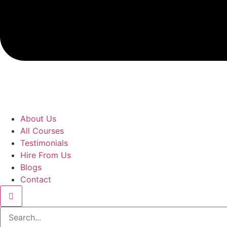
About Us
All Courses
Testimonials
Hire From Us
Blogs
Contact
Search