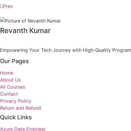
Prev
Previous
Jackpots knacken & Nervenkitzel pur – Dein plat
Next
Bizzo Casino 2026: Revisión objetiva de plataformas y se
Revanth Kumar
Empowering Your Tech Journey with High-Quality Programs 
Our Pages
Home
About Us
All Courses
Contact
Privacy Policy
Return and Refund
Quick Links
Azure Data Engineer