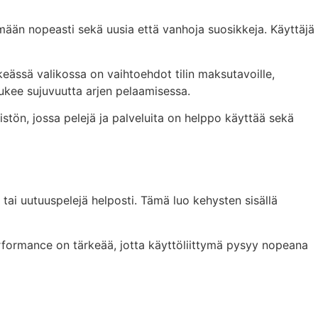
ämään nopeasti sekä uusia että vanhoja suosikkeja. Käyttäjä
keässä valikossa on vaihtoehdot tilin maksutavoille,
 tukee sujuvuutta arjen pelaamisessa.
ön, jossa pelejä ja palveluita on helppo käyttää sekä
 tai uutuuspelejä helposti. Tämä luo kehysten sisällä
performance on tärkeää, jotta käyttöliittymä pysyy nopeana