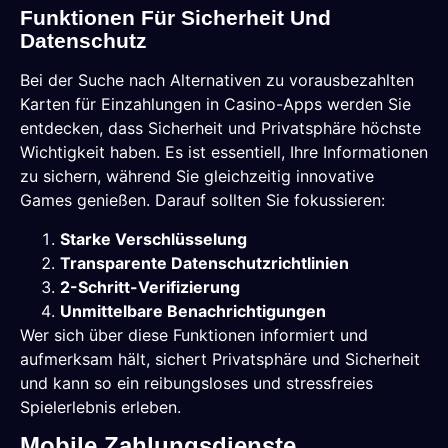
Funktionen Für Sicherheit Und
Datenschutz
Bei der Suche nach Alternativen zu vorausbezahlten
Karten für Einzahlungen in Casino-Apps werden Sie
entdecken, dass Sicherheit und Privatsphäre höchste
Wichtigkeit haben. Es ist essentiell, Ihre Informationen
zu sichern, während Sie gleichzeitig innovative
Games genießen. Darauf sollten Sie fokussieren:
Starke Verschlüsselung
Transparente Datenschutzrichtlinien
2-Schritt-Verifizierung
Unmittelbare Benachrichtigungen
Wer sich über diese Funktionen informiert und
aufmerksam hält, sichert Privatsphäre und Sicherheit
und kann so ein reibungsloses und stressfreies
Spielerlebnis erleben.
Mobile Zahlungsdienste