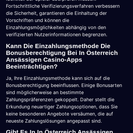
Fortschrittliche Verifizierungsverfahren verbessern
die Sicherheit, garantieren die Einhaltung der
Vorschriften und können die
Einzahlungsmöglichkeiten abhängig von den
verifizierten Nutzerinformationen begrenzen.
Kann Die Einzahlungsmethode Die
Bonusberechtigung Bei In Österreich
Ansässigen Casino-Apps
Beeinträchtigen?
Ja, Ihre Einzahlungsmethode kann sich auf die
Bonusberechtigung beeinflussen. Einige Bonusarten
sind möglicherweise an bestimmte
Zahlungspräferenzen gekoppelt. Daher stellt die
Erkundung neuartiger Zahlungsoptionen, dass Sie
keine besonderen Angebote versäumen, die auf
neueste Zahlungslösungen angepasst sind.
Gibt Es In In Österreich Ansässigen