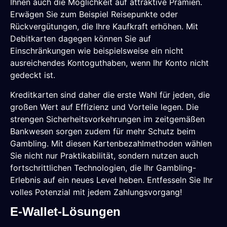
Ihnen auch die Möglichkeit auf attraktive Prämien.
Erwägen Sie zum Beispiel Reisepunkte oder
Rückvergütungen, die Ihre Kaufkraft erhöhen. Mit
Debitkarten dagegen können Sie auf
Einschränkungen wie beispielsweise ein nicht
ausreichendes Kontoguthaben, wenn Ihr Konto nicht
gedeckt ist.
Kreditkarten sind daher die erste Wahl für jeden, die
großen Wert auf Effizienz und Vorteile legen. Die
strengen Sicherheitsvorkehrungen im zeitgemäßen
Bankwesen sorgen zudem für mehr Schutz beim
Gambling. Mit diesen Kartenbezahlmethoden wählen
Sie nicht nur Praktikabilität, sondern nutzen auch
fortschrittlichen Technologien, die Ihr Gambling-
Erlebnis auf ein neues Level heben. Entfesseln Sie Ihr
volles Potenzial mit jedem Zahlungsvorgang!
E-Wallet-Lösungen