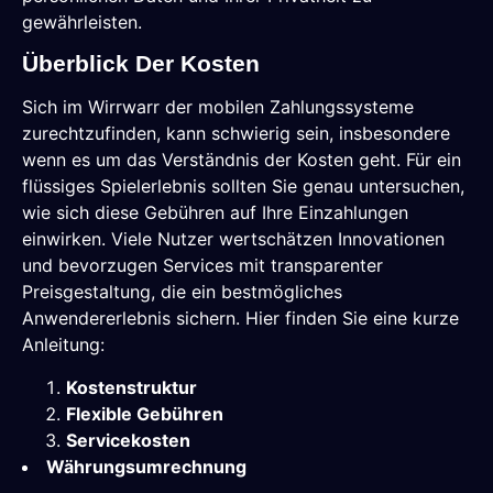
gewährleisten.
Überblick Der Kosten
Sich im Wirrwarr der mobilen Zahlungssysteme
zurechtzufinden, kann schwierig sein, insbesondere
wenn es um das Verständnis der Kosten geht. Für ein
flüssiges Spielerlebnis sollten Sie genau untersuchen,
wie sich diese Gebühren auf Ihre Einzahlungen
einwirken. Viele Nutzer wertschätzen Innovationen
und bevorzugen Services mit transparenter
Preisgestaltung, die ein bestmögliches
Anwendererlebnis sichern. Hier finden Sie eine kurze
Anleitung:
Kostenstruktur
Flexible Gebühren
Servicekosten
Währungsumrechnung