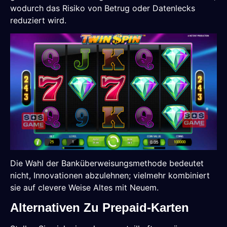
wodurch das Risiko von Betrug oder Datenlecks
reduziert wird.
Die Wahl der Banküberweisungsmethode bedeutet
nicht, Innovationen abzulehnen; vielmehr kombiniert
sie auf clevere Weise Altes mit Neuem.
Alternativen Zu Prepaid-Karten