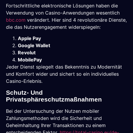
Fortschrittliche elektronische Lösungen haben die
Verwendung von Casino-Anwendungen wesentlich
bbc.com
verändert. Hier sind 4 revolutionäre Dienste,
die das Nutzerengagement widerspiegeln:
Apple Pay
Google Wallet
Revolut
MobilePay
Jeder Dienst spiegelt das Bekenntnis zu Modernität
und Komfort wider und sichert so ein individuelles
Casino-Erlebnis.
Schutz- Und
Privatsphäreschutzmaßnahmen
Bei der Untersuchung der Nutzen mobiler
Zahlungsmethoden wird die Sicherheit und
Geheimhaltung Ihrer Transaktionen zu einem
entscheidenden Faktor,
https://total-casino.eu/de-