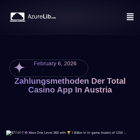
February 6, 2026
Zahlungsmethoden Der Total
Casino App In Austria