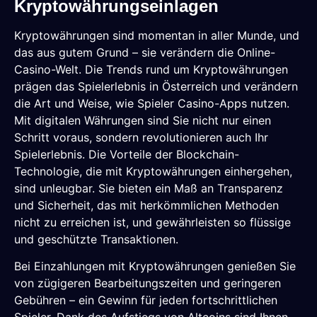
Kryptowährungseinlagen
Kryptowährungen sind momentan in aller Munde, und
das aus gutem Grund – sie verändern die Online-
Casino-Welt. Die Trends rund um Kryptowährungen
prägen das Spielerlebnis in Österreich und verändern
die Art und Weise, wie Spieler Casino-Apps nutzen.
Mit digitalen Währungen sind Sie nicht nur einen
Schritt voraus, sondern revolutionieren auch Ihr
Spielerlebnis. Die Vorteile der Blockchain-
Technologie, die mit Kryptowährungen einhergehen,
sind unleugbar. Sie bieten ein Maß an Transparenz
und Sicherheit, das mit herkömmlichen Methoden
nicht zu erreichen ist, und gewährleisten so flüssige
und geschützte Transaktionen.
Bei Einzahlungen mit Kryptowährungen genießen Sie
von zügigeren Bearbeitungszeiten und geringeren
Gebühren – ein Gewinn für jeden fortschrittlichen