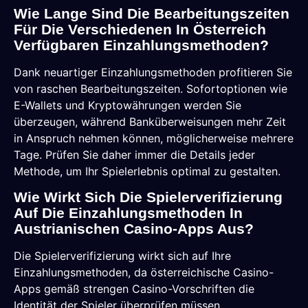
Wie Lange Sind Die Bearbeitungszeiten
Für Die Verschiedenen In Österreich
Verfügbaren Einzahlungsmethoden?
Dank neuartiger Einzahlungsmethoden profitieren Sie
von raschen Bearbeitungszeiten. Sofortoptionen wie
E-Wallets und Kryptowährungen werden Sie
überzeugen, während Banküberweisungen mehr Zeit
in Anspruch nehmen können, möglicherweise mehrere
Tage. Prüfen Sie daher immer die Details jeder
Methode, um Ihr Spielerlebnis optimal zu gestalten.
Wie Wirkt Sich Die Spielerverifizierung
Auf Die Einzahlungsmethoden In
Austrianischen Casino-Apps Aus?
Die Spielerverifizierung wirkt sich auf Ihre
Einzahlungsmethoden, da österreichische Casino-
Apps gemäß strengen Casino-Vorschriften die
Identität der Spieler überprüfen müssen.